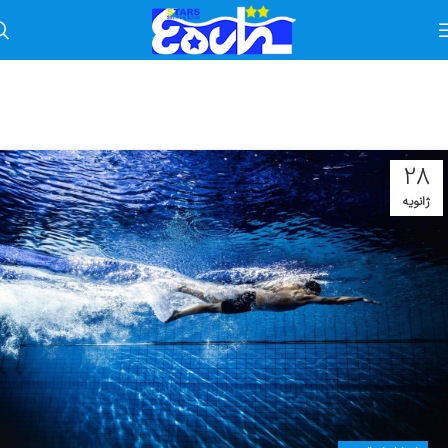
28
ژانویه