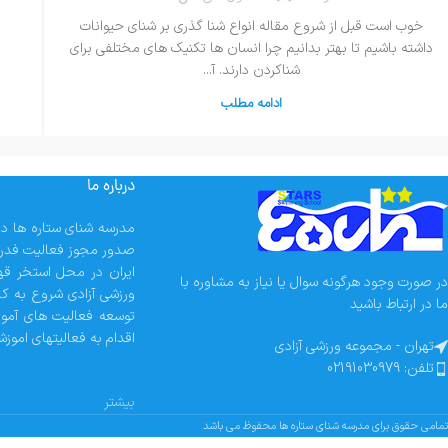
خوب است قبل از شروع مقاله انواع شنا گذری بر شنای حیوانات
داشته باشیم تا بهتر بدانیم چرا انسان ها تکنیک های مختلفی برای
شناکردن دارند. آ...
ادامه مطلب
درباره ما
صدور مجوز فعالیت فدرا
ایران در محل استخر قه
در صورت وجود هرگونه سوال یا نیاز به مشاوره با
ورزشی آزادی شروع به کا
ما در ارتباط باشید
توسعه فعالیت های آمو
اقدام به فعالیتهای اموزش
تهران - مجموعه ورزشی آزادی
تلفن: 02191030979
بیشتر
تمامی حقوق برای مدرسه شنای ستاره ها محفوظ می باشد